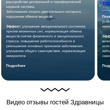
расстройства центральной и периферической
7/1
нервной системы.
Заболевания опорно-двигательного аппарата,
нарушение обмена веществ.
Пок
уста
Эффект:
улучшение эмоционального состояния,
имму
прилив жизненных сил, нормализация обмена
веществ снятие физического и эмоционального
Эфф
стресса; повышение работоспособности и
жизн
уменьшение основных признаков заболевания;
осло
улучшение общего самочувствия, нормализация
забо
иммунитета
само
Подробнее
Под
Видео отзывы гостей Здравницы