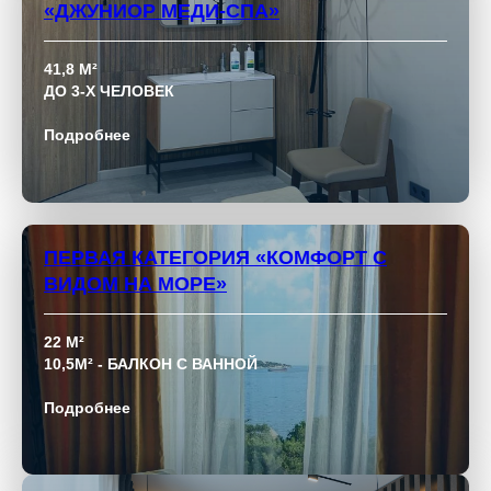
«ДЖУНИОР МЕДИ-СПА»
41,8 М²
ДО 3-Х ЧЕЛОВЕК
Подробнее
ПЕРВАЯ КАТЕГОРИЯ «КОМФОРТ С
ВИДОМ НА МОРЕ»
22 М²
10,5М² - БАЛКОН С ВАННОЙ
Подробнее