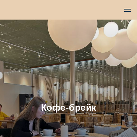
TravelLine
Кофе-брейк