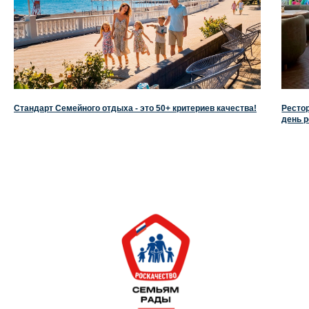
Стандарт Семейного отдыха - это 50+ критериев качества!
Ресто
день р