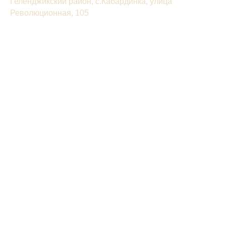
Геленджикский район, с.Кабардинка, улица
Революционная, 105