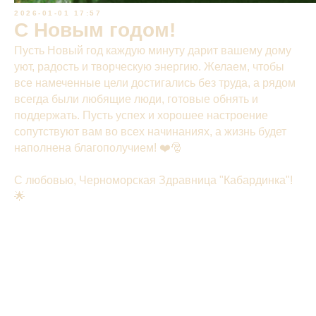
2026-01-01 17:57
С Новым годом!
Пусть Новый год каждую минуту дарит вашему дому
уют, радость и творческую энергию. Желаем, чтобы
все намеченные цели достигались без труда, а рядом
всегда были любящие люди, готовые обнять и
поддержать. Пусть успех и хорошее настроение
сопутствуют вам во всех начинаниях, а жизнь будет
наполнена благополучием! ❤️🎅
С любовью, Черноморская Здравница "Кабардинка"!
🌟